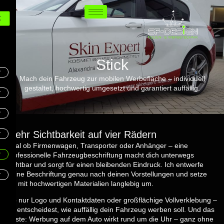
X
Stick
Mach dein Fahrzeug zur mobilen Werbefläche – individuell
gestaltet, hochwertig umgesetzt und garantiert auffällig.
Mehr Sichtbarkeit auf vier Rädern
Egal ob Firmenwagen, Transporter oder Anhänger – eine
professionelle Fahrzeugbeschriftung macht dich unterwegs
sichtbar und sorgt für einen bleibenden Eindruck. Ich entwerfe
deine Beschriftung genau nach deinen Vorstellungen und setze
sie mit hochwertigen Materialien langlebig um.
Ob nur Logo und Kontaktdaten oder großflächige Vollverklebung –
du entscheidest, wie auffällig dein Fahrzeug werben soll. Und das
Beste: Werbung auf dem Auto wirkt rund um die Uhr – ganz ohne