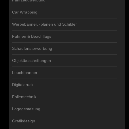
Fahrzeugwerbung
Car Wrapping
Werbebanner, -planen und Schilder
Fahnen & Beachflags
Schaufensterwerbung
Objektbeschriftungen
Leuchtbanner
Digitaldruck
Folientechnik
Logogestaltung
Grafikdesign