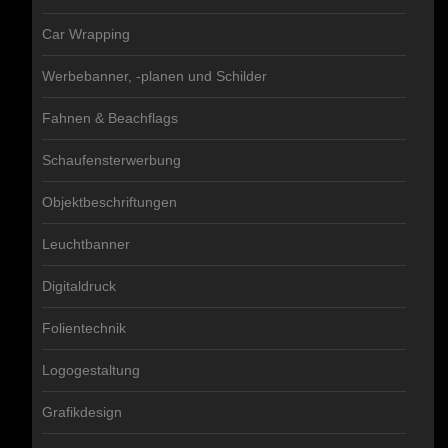
Car Wrapping
Werbebanner, -planen und Schilder
Fahnen & Beachflags
Schaufensterwerbung
Objektbeschriftungen
Leuchtbanner
Digitaldruck
Folientechnik
Logogestaltung
Grafikdesign