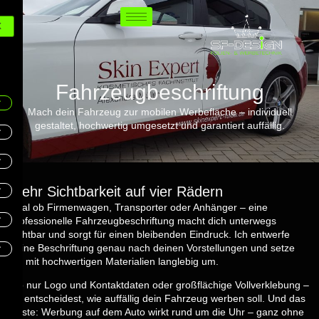
X
Fahrzeugbeschriftung
Mach dein Fahrzeug zur mobilen Werbefläche – individuell
gestaltet, hochwertig umgesetzt und garantiert auffällig.
Mehr Sichtbarkeit auf vier Rädern
Egal ob Firmenwagen, Transporter oder Anhänger – eine
professionelle Fahrzeugbeschriftung macht dich unterwegs
sichtbar und sorgt für einen bleibenden Eindruck. Ich entwerfe
deine Beschriftung genau nach deinen Vorstellungen und setze
sie mit hochwertigen Materialien langlebig um.
Ob nur Logo und Kontaktdaten oder großflächige Vollverklebung –
du entscheidest, wie auffällig dein Fahrzeug werben soll. Und das
Beste: Werbung auf dem Auto wirkt rund um die Uhr – ganz ohne